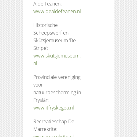
Alde Feanen:
www.dealdefeanen.nl
Historische
Scheepswerf en
Skûtsjemuseum ‘De
Stripe’:
www.skutsjemuseum.
nl
Provinciale vereniging
voor
natuurbescherming in
Fryslân:
www.itfryskegea.nl
Recreatieschap De
Marrekrite:
www.marrekrite.nl