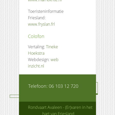
Toeristeninformatie
Friesland:
www.fryslan.frl
Colofon
Vertaling:
Tineke
Hoekstra
Webdesign:
web
inzicht.nl
Telefoon: 06 103 12 720
Rondvaart Avaleen - (Er)varen in het
hart van Friesland