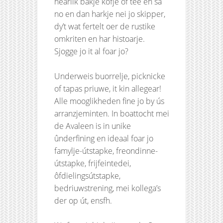
hearlik bakje kofje of tee en sa
no en dan harkje nei jo skipper,
dy’t wat fertelt oer de rustike
omkriten en har histoarje.
Sjogge jo it al foar jo?
Underweis buorrelje, picknicke
of tapas priuwe, it kin allegear!
Alle mooglikheden fine jo by ús
arranzjeminten. In boattocht mei
de Avaleen is in unike
ûnderfining en ideaal foar jo
famylje-útstapke, freondinne-
útstapke, frijfeintedei,
ôfdielingsútstapke,
bedriuwstrening, mei kollega’s
der op út, ensfh.