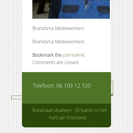
Brandsma Medewerkers
Brandsma Medewerkers
Bookmark the
permalink
.
Comments are closed.
Telefoon: 06 103 12 720
Rondvaart Avaleen - (Er)varen in het
hart van Friesland