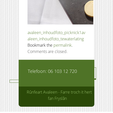
avaleen_inhoudfoto_picknick1
av
aleen_inhoudfoto_tewaterlating
Bookmark the
permalink
.
Comments are closed.
Telefoon: 06 103 12 720
Rûnfeart Avaleen - Farre troch it hert
fan Fryslân